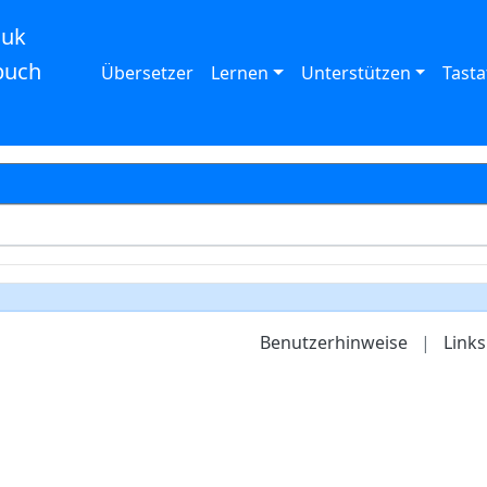
auk
buch
Übersetzer
Lernen
Unterstützen
Tasta
Benutzerhinweise
|
Links