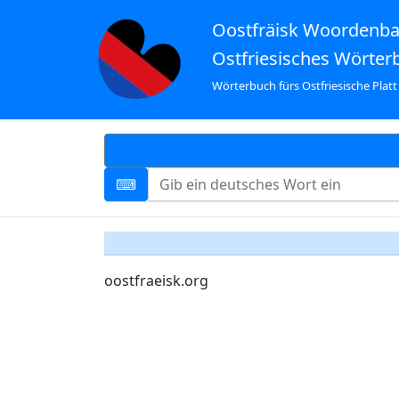
Oostfräisk Woordenb
Ostfriesisches Wörter
Wörterbuch fürs Ostfriesische Platt
oostfraeisk.org