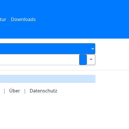
tur
Downloads
|
Über
|
Datenschutz