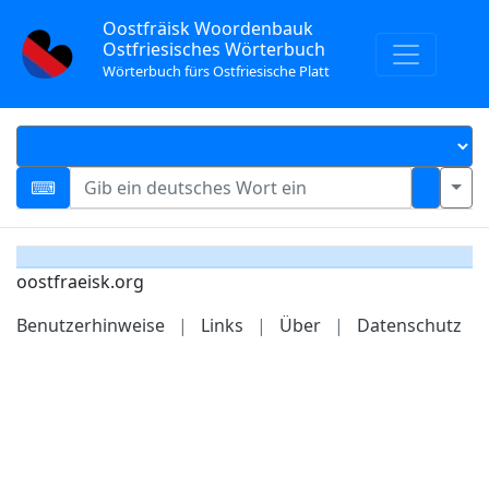
Oostfräisk Woordenbauk
Ostfriesisches Wörterbuch
Wörterbuch fürs Ostfriesische Platt
oostfraeisk.org
Benutzerhinweise
|
Links
|
Über
|
Datenschutz