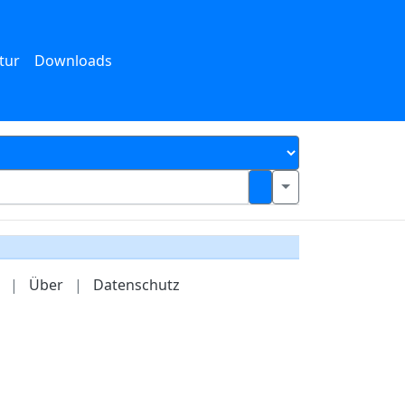
tur
Downloads
|
Über
|
Datenschutz