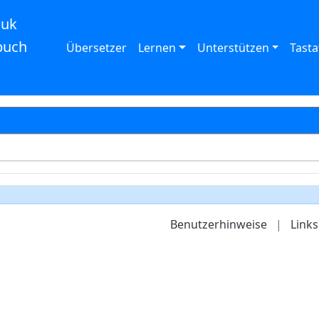
auk
buch
Übersetzer
Lernen
Unterstützen
Tasta
Benutzerhinweise
|
Links