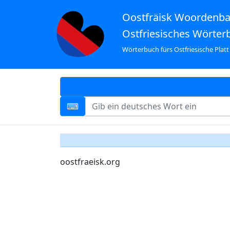
Oostfräisk Woordenb
Ostfriesisches Wörter
Wörterbuch fürs Ostfriesische Platt
oostfraeisk.org