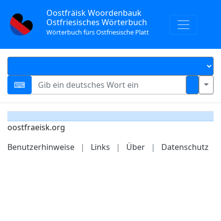
Oostfräisk Woordenbauk
Ostfriesisches Wörterbuch
Wörterbuch fürs Ostfriesische Platt
oostfraeisk.org
Benutzerhinweise
|
Links
|
Über
|
Datenschutz