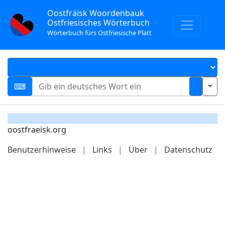
Oostfräisk Woordenbauk
Ostfriesisches Wörterbuch
Wörterbuch fürs Ostfriesische Platt
oostfraeisk.org
Benutzerhinweise
|
Links
|
Über
|
Datenschutz