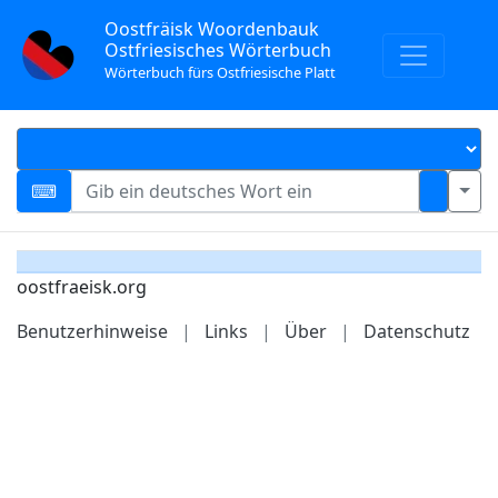
Oostfräisk Woordenbauk
Ostfriesisches Wörterbuch
Wörterbuch fürs Ostfriesische Platt
oostfraeisk.org
Benutzerhinweise
|
Links
|
Über
|
Datenschutz