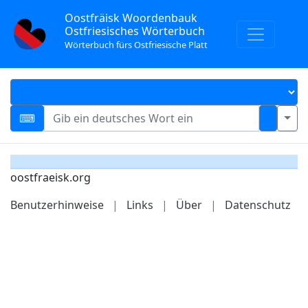
Oostfräisk Woordenbauk
Ostfriesisches Wörterbuch
Wörterbuch fürs Ostfriesische Platt
oostfraeisk.org
Benutzerhinweise
|
Links
|
Über
|
Datenschutz