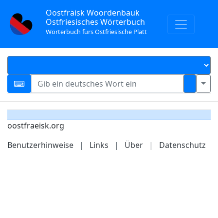
Oostfräisk Woordenbauk
Ostfriesisches Wörterbuch
Wörterbuch fürs Ostfriesische Platt
oostfraeisk.org
Benutzerhinweise
|
Links
|
Über
|
Datenschutz