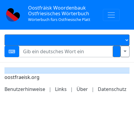
Oostfräisk Woordenbauk
Ostfriesisches Wörterbuch
Wörterbuch fürs Ostfriesische Platt
oostfraeisk.org
Benutzerhinweise
|
Links
|
Über
|
Datenschutz