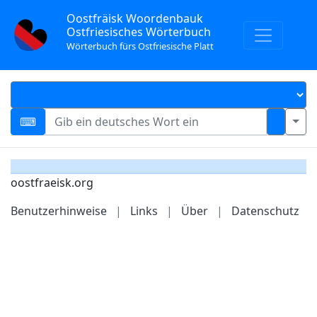
Oostfräisk Woordenbauk
Ostfriesisches Wörterbuch
Wörterbuch fürs Ostfriesische Platt
oostfraeisk.org
Benutzerhinweise
|
Links
|
Über
|
Datenschutz