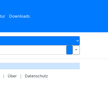
tur
Downloads
|
Über
|
Datenschutz