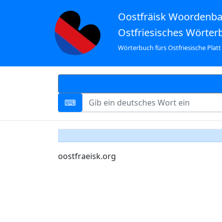
Oostfräisk Woordenb
Ostfriesisches Wörter
Wörterbuch fürs Ostfriesische Platt
oostfraeisk.org