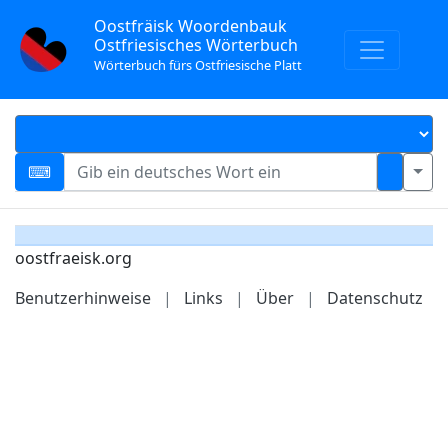
Oostfräisk Woordenbauk
Ostfriesisches Wörterbuch
Wörterbuch fürs Ostfriesische Platt
oostfraeisk.org
Benutzerhinweise
|
Links
|
Über
|
Datenschutz