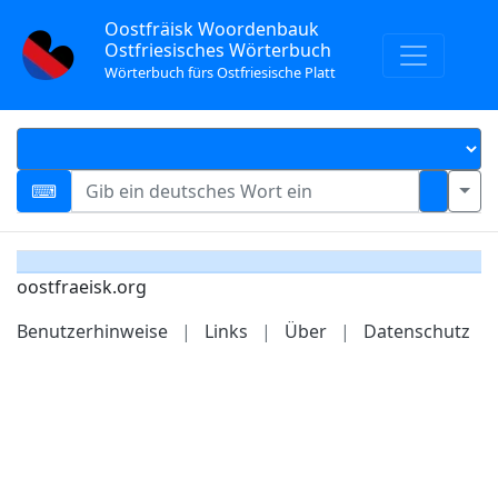
Oostfräisk Woordenbauk
Ostfriesisches Wörterbuch
Wörterbuch fürs Ostfriesische Platt
oostfraeisk.org
Benutzerhinweise
|
Links
|
Über
|
Datenschutz