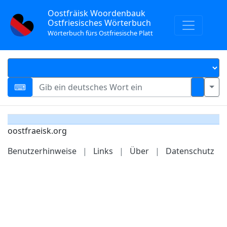
Oostfräisk Woordenbauk
Ostfriesisches Wörterbuch
Wörterbuch fürs Ostfriesische Platt
oostfraeisk.org
Benutzerhinweise
|
Links
|
Über
|
Datenschutz