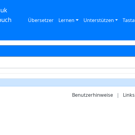
auk
buch
Übersetzer
Lernen
Unterstützen
Tasta
Benutzerhinweise
|
Links