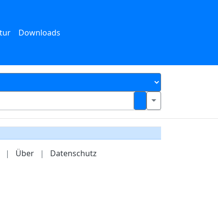
tur
Downloads
|
Über
|
Datenschutz