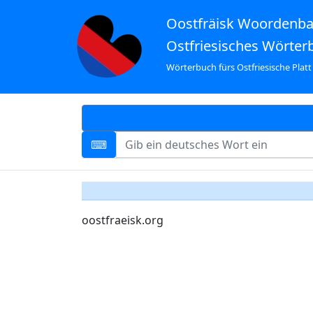
Oostfräisk Woordenb
Ostfriesisches Wörter
Wörterbuch fürs Ostfriesische Platt
oostfraeisk.org