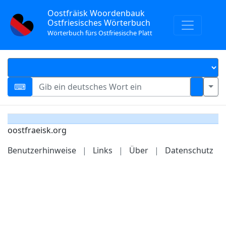
Oostfräisk Woordenbauk
Ostfriesisches Wörterbuch
Wörterbuch fürs Ostfriesische Platt
oostfraeisk.org
Benutzerhinweise
|
Links
|
Über
|
Datenschutz