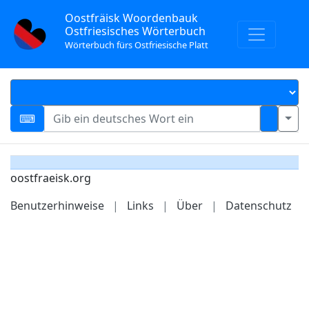
Oostfräisk Woordenbauk
Ostfriesisches Wörterbuch
Wörterbuch fürs Ostfriesische Platt
oostfraeisk.org
Benutzerhinweise
|
Links
|
Über
|
Datenschutz