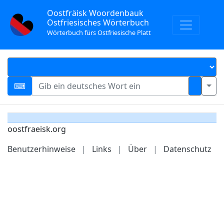
Oostfräisk Woordenbauk
Ostfriesisches Wörterbuch
Wörterbuch fürs Ostfriesische Platt
oostfraeisk.org
Benutzerhinweise
|
Links
|
Über
|
Datenschutz