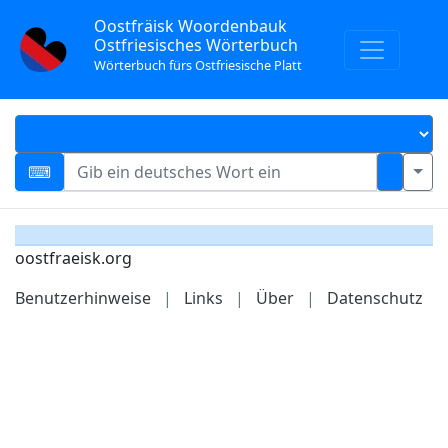
Oostfräisk Woordenbauk
Ostfriesisches Wörterbuch
Wörterbuch fürs Ostfriesische Platt
oostfraeisk.org
Benutzerhinweise
|
Links
|
Über
|
Datenschutz