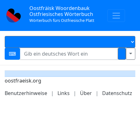
Oostfräisk Woordenbauk
Ostfriesisches Wörterbuch
Wörterbuch fürs Ostfriesische Platt
oostfraeisk.org
Benutzerhinweise
|
Links
|
Über
|
Datenschutz