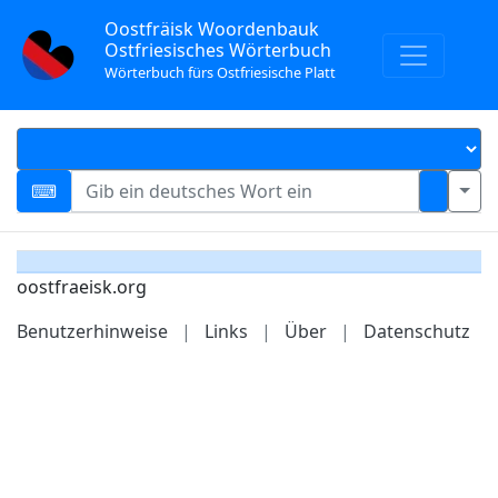
Oostfräisk Woordenbauk
Ostfriesisches Wörterbuch
Wörterbuch fürs Ostfriesische Platt
oostfraeisk.org
Benutzerhinweise
|
Links
|
Über
|
Datenschutz