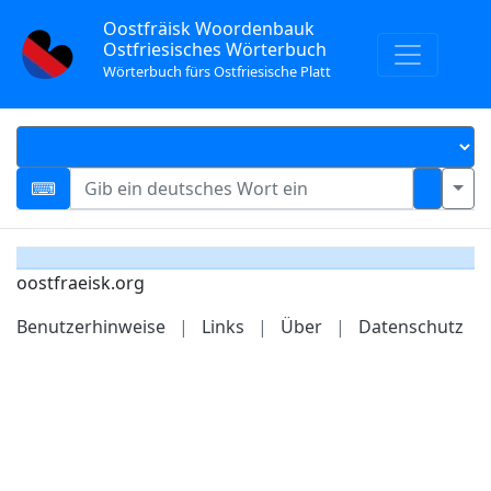
Oostfräisk Woordenbauk
Ostfriesisches Wörterbuch
Wörterbuch fürs Ostfriesische Platt
oostfraeisk.org
Benutzerhinweise
|
Links
|
Über
|
Datenschutz