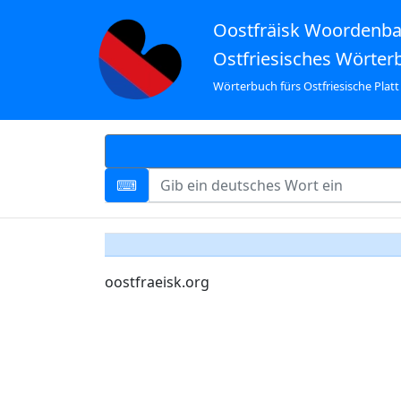
Oostfräisk Woordenb
Ostfriesisches Wörter
Wörterbuch fürs Ostfriesische Platt
oostfraeisk.org