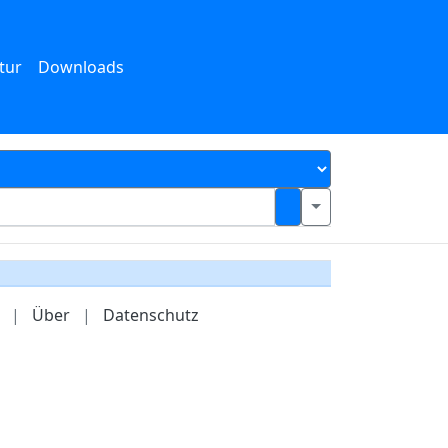
tur
Downloads
|
Über
|
Datenschutz