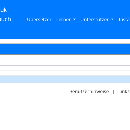
auk
buch
Übersetzer
Lernen
Unterstützen
Tasta
Benutzerhinweise
|
Links