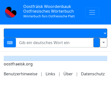
Oostfräisk Woordenbauk
Ostfriesisches Wörterbuch
Wörterbuch fürs Ostfriesische Platt
oostfraeisk.org
Benutzerhinweise
|
Links
|
Über
|
Datenschutz