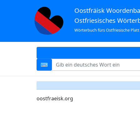
Oostfräisk Woordenb
Ostfriesisches Wörter
Wörterbuch fürs Ostfriesische Platt
oostfraeisk.org