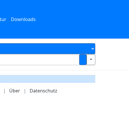
tur
Downloads
|
Über
|
Datenschutz