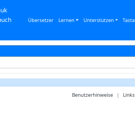
auk
buch
Übersetzer
Lernen
Unterstützen
Tasta
Benutzerhinweise
|
Links