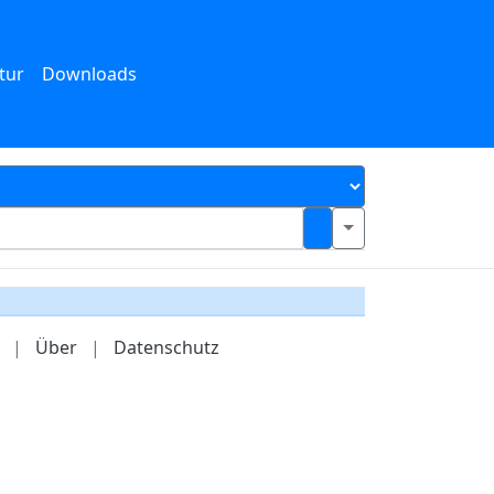
tur
Downloads
|
Über
|
Datenschutz