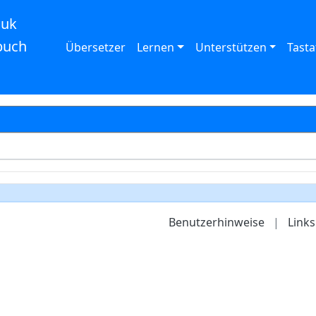
auk
buch
Übersetzer
Lernen
Unterstützen
Tasta
Benutzerhinweise
|
Links