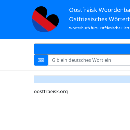
Oostfräisk Woordenb
Ostfriesisches Wörter
Wörterbuch fürs Ostfriesische Platt
oostfraeisk.org