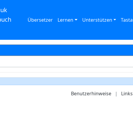
auk
buch
Übersetzer
Lernen
Unterstützen
Tasta
Benutzerhinweise
|
Links