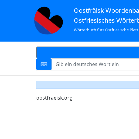
Oostfräisk Woordenb
Ostfriesisches Wörter
Wörterbuch fürs Ostfriesische Platt
oostfraeisk.org