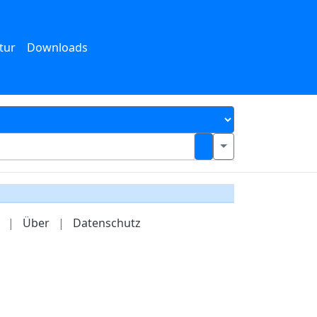
tur
Downloads
|
Über
|
Datenschutz