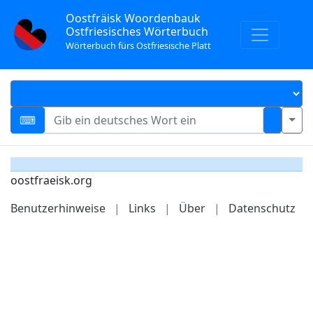
Oostfräisk Woordenbauk
Ostfriesisches Wörterbuch
Wörterbuch fürs Ostfriesische Platt
oostfraeisk.org
Benutzerhinweise
|
Links
|
Über
|
Datenschutz