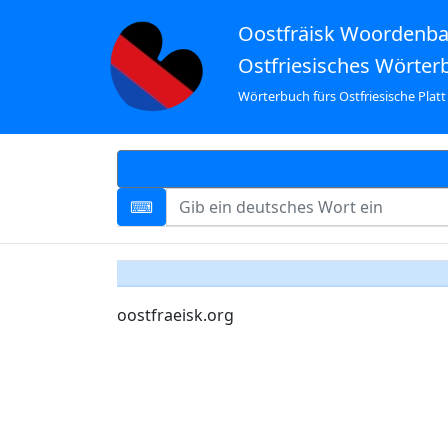
Oostfräisk Woordenb
Ostfriesisches Wörter
Wörterbuch fürs Ostfriesische Platt
oostfraeisk.org