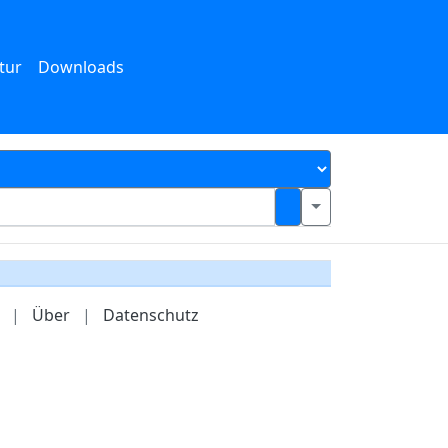
tur
Downloads
|
Über
|
Datenschutz