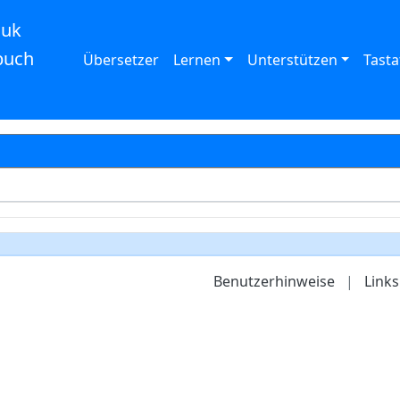
auk
buch
Übersetzer
Lernen
Unterstützen
Tasta
Benutzerhinweise
|
Links