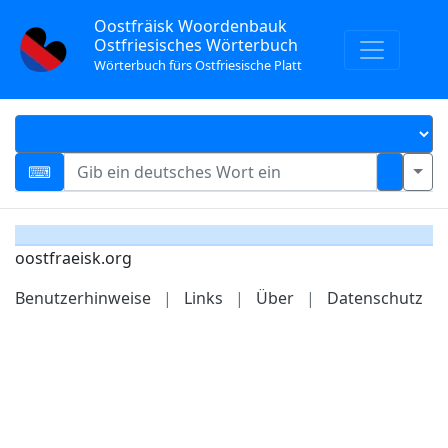
Oostfräisk Woordenbauk
Ostfriesisches Wörterbuch
Wörterbuch fürs Ostfriesische Platt
oostfraeisk.org
Benutzerhinweise
|
Links
|
Über
|
Datenschutz