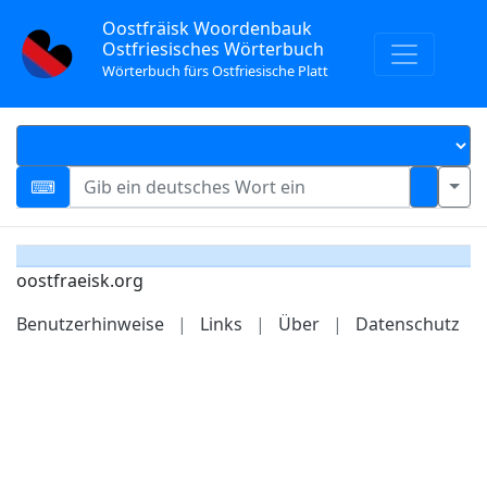
Oostfräisk Woordenbauk
Ostfriesisches Wörterbuch
Wörterbuch fürs Ostfriesische Platt
oostfraeisk.org
Benutzerhinweise
|
Links
|
Über
|
Datenschutz