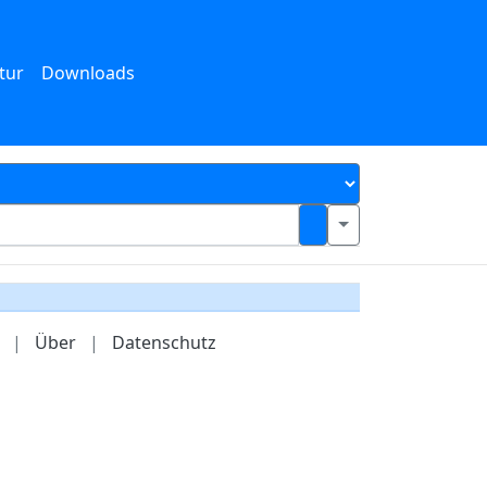
tur
Downloads
|
Über
|
Datenschutz