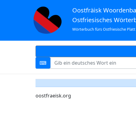
Oostfräisk Woordenb
Ostfriesisches Wörter
Wörterbuch fürs Ostfriesische Platt
oostfraeisk.org