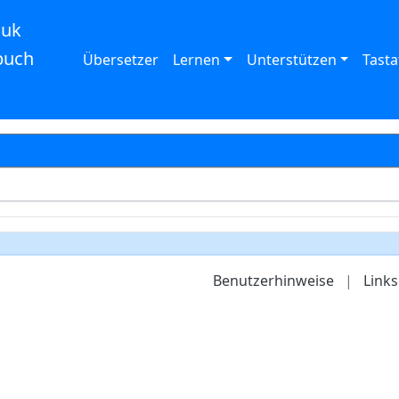
auk
buch
Übersetzer
Lernen
Unterstützen
Tasta
Benutzerhinweise
|
Links