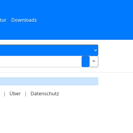
tur
Downloads
|
Über
|
Datenschutz