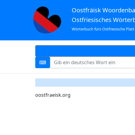
Oostfräisk Woordenb
Ostfriesisches Wörter
Wörterbuch fürs Ostfriesische Platt
oostfraeisk.org