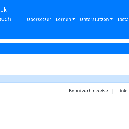
auk
buch
Übersetzer
Lernen
Unterstützen
Tasta
Benutzerhinweise
|
Links