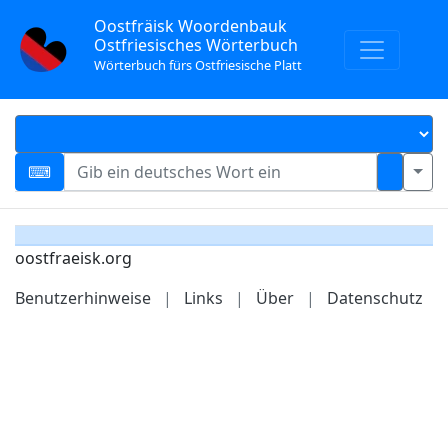
Oostfräisk Woordenbauk
Ostfriesisches Wörterbuch
Wörterbuch fürs Ostfriesische Platt
oostfraeisk.org
Benutzerhinweise
|
Links
|
Über
|
Datenschutz