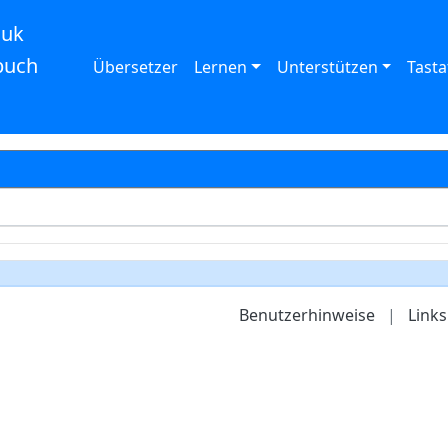
auk
buch
Übersetzer
Lernen
Unterstützen
Tasta
Benutzerhinweise
|
Links