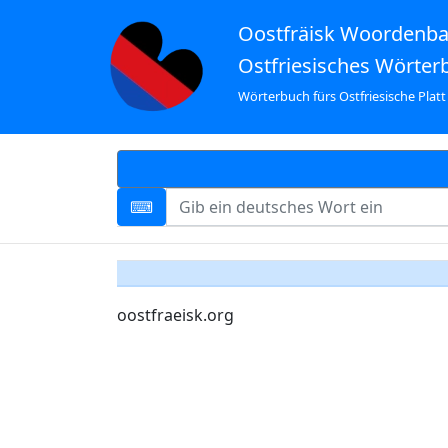
Oostfräisk Woordenb
Ostfriesisches Wörter
Wörterbuch fürs Ostfriesische Platt
oostfraeisk.org