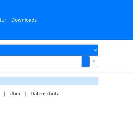
tur
Downloads
|
Über
|
Datenschutz