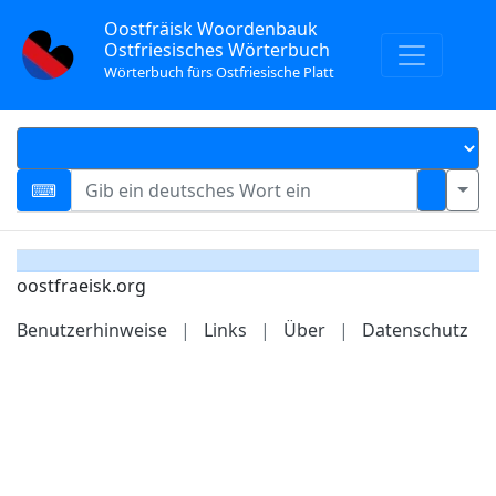
Oostfräisk Woordenbauk
Ostfriesisches Wörterbuch
Wörterbuch fürs Ostfriesische Platt
oostfraeisk.org
Benutzerhinweise
|
Links
|
Über
|
Datenschutz