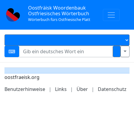
Oostfräisk Woordenbauk
Ostfriesisches Wörterbuch
Wörterbuch fürs Ostfriesische Platt
oostfraeisk.org
Benutzerhinweise
|
Links
|
Über
|
Datenschutz