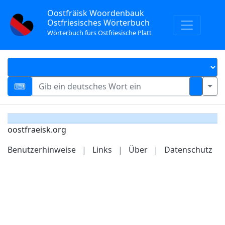
Oostfräisk Woordenbauk
Ostfriesisches Wörterbuch
Wörterbuch fürs Ostfriesische Platt
oostfraeisk.org
Benutzerhinweise
|
Links
|
Über
|
Datenschutz