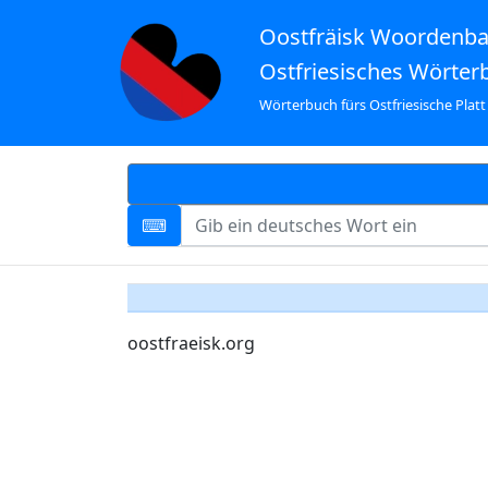
Oostfräisk Woordenb
Ostfriesisches Wörter
Wörterbuch fürs Ostfriesische Platt
oostfraeisk.org