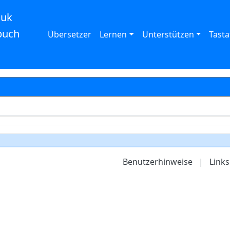
auk
buch
Übersetzer
Lernen
Unterstützen
Tasta
Benutzerhinweise
|
Links