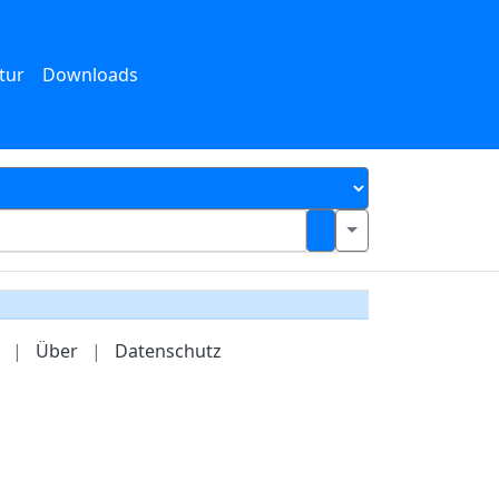
tur
Downloads
|
Über
|
Datenschutz