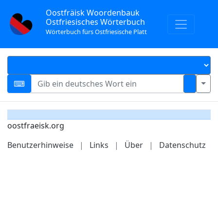
Oostfräisk Woordenbauk
Ostfriesisches Wörterbuch
Wörterbuch fürs Ostfriesische Platt
oostfraeisk.org
Benutzerhinweise
|
Links
|
Über
|
Datenschutz