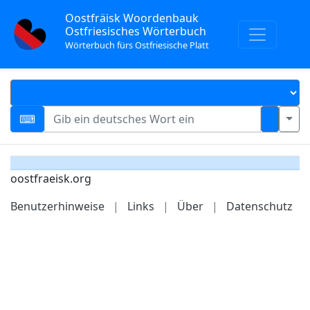
Oostfräisk Woordenbauk
Ostfriesisches Wörterbuch
Wörterbuch fürs Ostfriesische Platt
oostfraeisk.org
Benutzerhinweise
|
Links
|
Über
|
Datenschutz