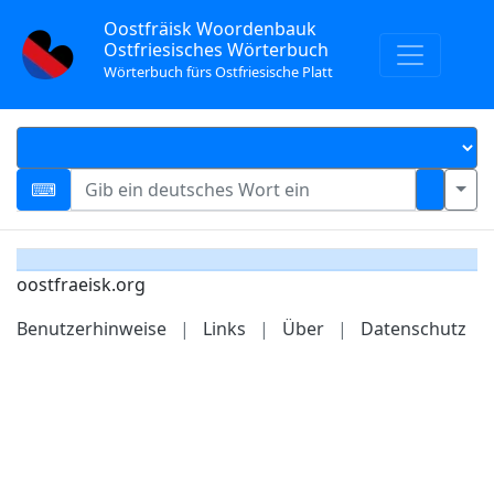
Oostfräisk Woordenbauk
Ostfriesisches Wörterbuch
Wörterbuch fürs Ostfriesische Platt
oostfraeisk.org
Benutzerhinweise
|
Links
|
Über
|
Datenschutz