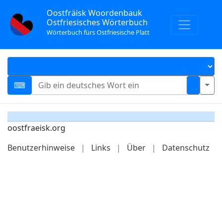
Oostfräisk Woordenbauk
Ostfriesisches Wörterbuch
Wörterbuch fürs Ostfriesische Platt
oostfraeisk.org
Benutzerhinweise
|
Links
|
Über
|
Datenschutz