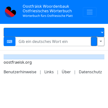
Oostfräisk Woordenbauk
Ostfriesisches Wörterbuch
Wörterbuch fürs Ostfriesische Platt
oostfraeisk.org
Benutzerhinweise
|
Links
|
Über
|
Datenschutz