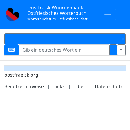
Oostfräisk Woordenbauk
Ostfriesisches Wörterbuch
Wörterbuch fürs Ostfriesische Platt
oostfraeisk.org
Benutzerhinweise
|
Links
|
Über
|
Datenschutz