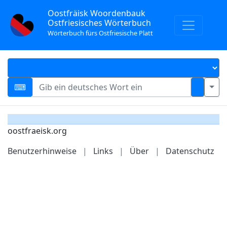
Oostfräisk Woordenbauk
Ostfriesisches Wörterbuch
Wörterbuch fürs Ostfriesische Platt
oostfraeisk.org
Benutzerhinweise
|
Links
|
Über
|
Datenschutz