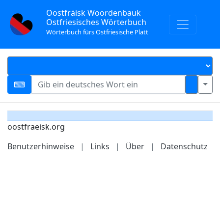
Oostfräisk Woordenbauk
Ostfriesisches Wörterbuch
Wörterbuch fürs Ostfriesische Platt
oostfraeisk.org
Benutzerhinweise
|
Links
|
Über
|
Datenschutz