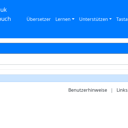
auk
buch
Übersetzer
Lernen
Unterstützen
Tasta
Benutzerhinweise
|
Links