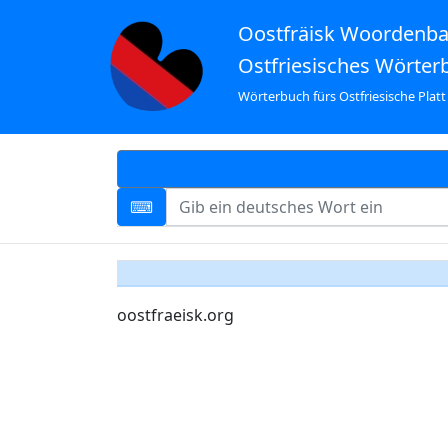
Oostfräisk Woordenb
Ostfriesisches Wörter
Wörterbuch fürs Ostfriesische Platt
oostfraeisk.org