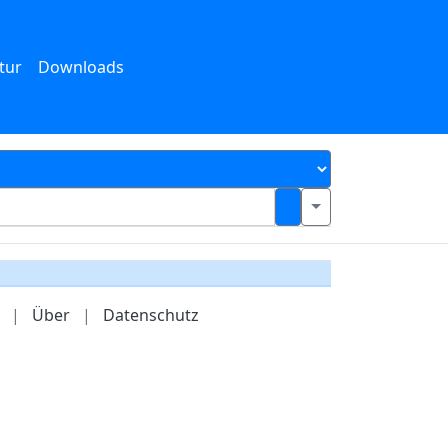
tur
Downloads
|
Über
|
Datenschutz