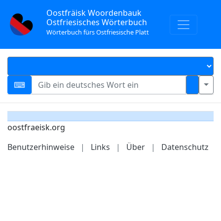
Oostfräisk Woordenbauk
Ostfriesisches Wörterbuch
Wörterbuch fürs Ostfriesische Platt
oostfraeisk.org
Benutzerhinweise
|
Links
|
Über
|
Datenschutz