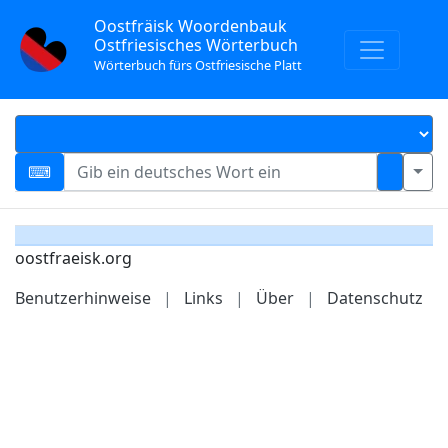
Oostfräisk Woordenbauk
Ostfriesisches Wörterbuch
Wörterbuch fürs Ostfriesische Platt
oostfraeisk.org
Benutzerhinweise
|
Links
|
Über
|
Datenschutz